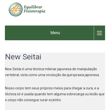
Skip
to
content
EQUILIBRAR
A Equilibrar Fisioterapia
oferece a você
FISIOTERAPIA
Menu
atendimentos nas áreas
de fisioterapia ortopédica,
neurológica, estética,
R.P.G e acupuntura. Entre
New Seitai
no nosso site e saiba
mais!!!!
New Seitai é uma técnica milenar japonesa de manipulação
vertebral, vista como uma revolução da quiropraxia japonesa.
Nosso corpo tem seus próprios meios para chegar a cura, e a
técnica só é usada quando tem alguma sobrecarga ou lesão que
o corpo não consegue curar sozinho.